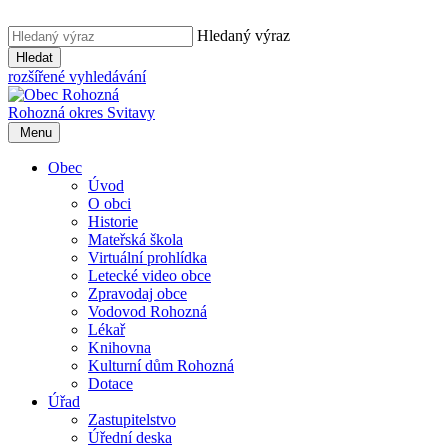
Hledaný výraz
Hledat
rozšířené vyhledávání
Rohozná
okres Svitavy
Menu
Obec
Úvod
O obci
Historie
Mateřská škola
Virtuální prohlídka
Letecké video obce
Zpravodaj obce
Vodovod Rohozná
Lékař
Knihovna
Kulturní dům Rohozná
Dotace
Úřad
Zastupitelstvo
Úřední deska