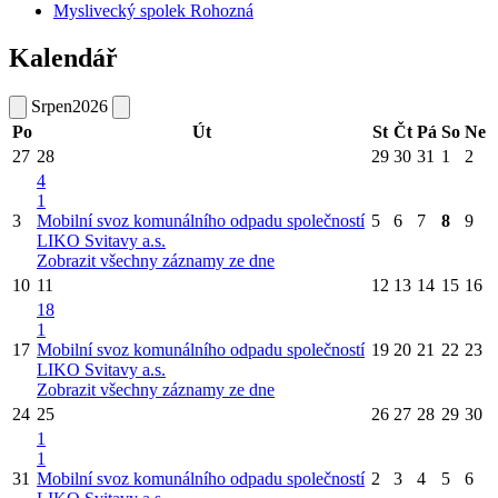
Myslivecký spolek Rohozná
Kalendář
Srpen
2026
Po
Út
St
Čt
Pá
So
Ne
27
28
29
30
31
1
2
4
1
3
Mobilní svoz komunálního odpadu společností
5
6
7
8
9
LIKO Svitavy a.s.
Zobrazit všechny záznamy ze dne
10
11
12
13
14
15
16
18
1
17
Mobilní svoz komunálního odpadu společností
19
20
21
22
23
LIKO Svitavy a.s.
Zobrazit všechny záznamy ze dne
24
25
26
27
28
29
30
1
1
31
Mobilní svoz komunálního odpadu společností
2
3
4
5
6