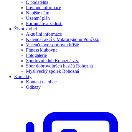
E-podatelna
Povinné informace
Napište nám
Územní plán
Formuláře a žádosti
Život v obci
Aktuální informace
Kalendář akcí v Mikroregionu Poličsko
Víceúčelové sportovní hřiště
Fitness klubovna
Fotogalerie
Sportovní klub Rohozná z.s.
Sbor dobrovolných hasičů Rohozná
Myslivecký spolek Rohozná
Kontakty
Kontakt na obec
Odkazy