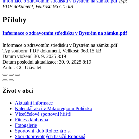
Informace o zdravotním středisku v Bystrém na zámku.pdf
Typ:
PDF dokument, Velikost: 963.15 kB
Přílohy
Informace o zdravotním středisku v Bystrém na zámku.pdf
Informace o zdravotním středisku v Bystrém na zámku.pdf
Typ souboru: PDF dokument, Velikost: 963,15 kB
Datum vložení:
30. 9. 2025 8:19
Datum poslední aktualizace:
30. 9. 2025 8:19
Autor:
GC Uživatel
Život v obci
Aktuální informace
Kalendář akcí v Mikroregionu Poličsko
Víceúčelové sportovní hřiště
Fitness klubovna
Fotogalerie
Sportovní klub Rohozná z.s.
Sbor dobrovolných hasičů Rohozná